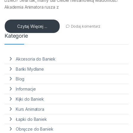
Dzieci? Jeśli tak, mamy dla Ciebie niesamowitą wiadomość!
Akademia Animatora rusza z
Czytaj Więcej ...
Dodaj komentarz
Kategorie
Akcesoria do Baniek
Bańki Mydlane
Blog
Informacje
Kijki do Baniek
Kurs Animatora
Łapki do Baniek
Obręcze do Baniek