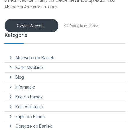
Dzieci? Jeśli tak, mamy dla Ciebie niesamowitą wiadomość!
Akademia Animatora rusza z
Czytaj Więcej ...
Dodaj komentarz
Kategorie
Akcesoria do Baniek
Bańki Mydlane
Blog
Informacje
Kijki do Baniek
Kurs Animatora
Łapki do Baniek
Obręcze do Baniek