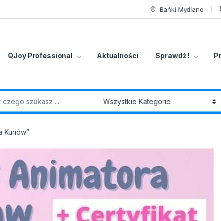
Bańki Mydlane
QJoy Professional
Aktualności
Sprawdź !
P
r:
ra Kunów”