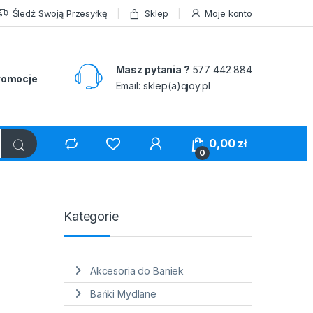
Śledź Swoją Przesyłkę
Sklep
Moje konto
Masz pytania ?
577 442 884
romocje
Email: sklep(a)qjoy.pl
0,00
zł
0
Kategorie
Akcesoria do Baniek
Bańki Mydlane