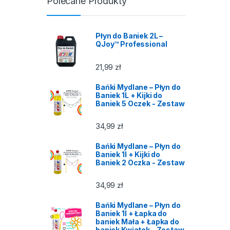
Polecane Produkty
Płyn do Baniek 2L –
QJoy™ Professional
21,99
zł
Bańki Mydlane – Płyn do
Baniek 1L + Kijki do
Baniek 5 Oczek - Zestaw
34,99
zł
Bańki Mydlane – Płyn do
Baniek 1l + Kijki do
Baniek 2 Oczka - Zestaw
34,99
zł
Bańki Mydlane – Płyn do
Baniek 1l + Łapka do
baniek Mała + Łapka do
baniek Kwiatek - Zestaw